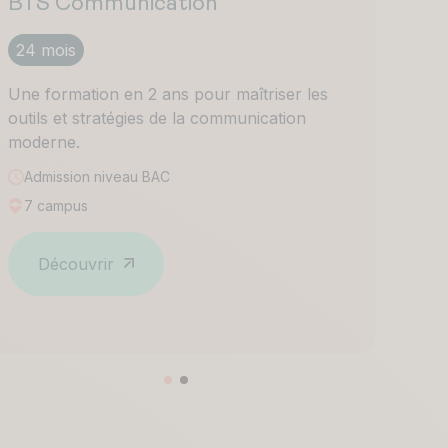
BTS Communication
M
m
24 mois
2
Une formation en 2 ans pour maîtriser les
outils et stratégies de la communication
Un
moderne.
po
pr
Admission niveau
BAC
7 campus
Découvrir