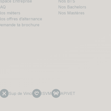
space Entreprise
Nos BTS
FAQ
Nos Bachelors
os métiers
Nos Mastères
os offres d’alternance
emande ta brochure
Sup de Vinci
ISVM
APIVET
t supérieur privé du Groupe Emineo Education