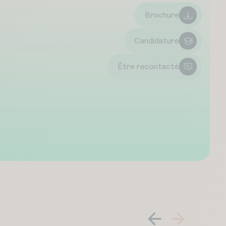
Brochure
Candidature
Être recontacté