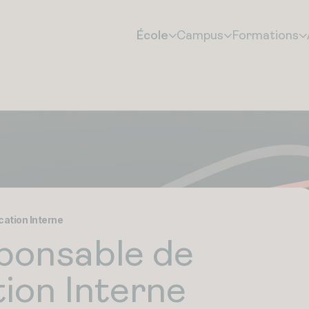
École
Campus
Formations
ation Interne
ponsable de
on Interne