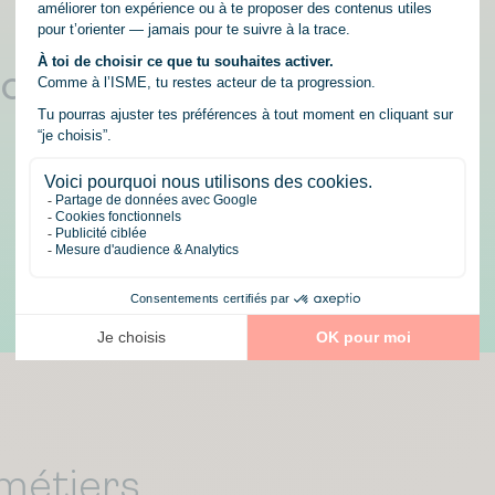
ions en
métiers