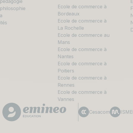
 pédagogie
E
Ecole de commerce à
philosophie
Bordeaux
a
N
Ecole de commerce à
ités
N
La Rochelle
D
Ecole de commerce au
Mans
Ecole de commerce à
Nantes
Ecole de commerce à
Poitiers
Ecole de commerce à
Rennes
Ecole de commerce à
Vannes
Cesacom
ISME
Le CESACOM est un établissement d'enseignemen