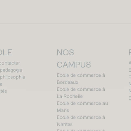
OLE
NOS
contacter
A
CAMPUS
 pédagogie
E
Ecole de commerce à
philosophie
Bordeaux
a
N
Ecole de commerce à
ités
N
La Rochelle
D
Ecole de commerce au
Mans
Ecole de commerce à
Nantes