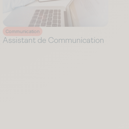
Communication
T
Assistant Marketing
C