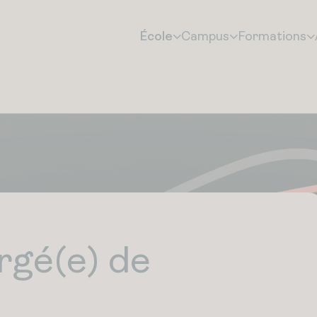
École
Campus
Formations
rgé(e) de