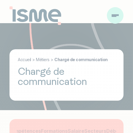
Accueil
>
Métiers
>
Chargé de communication
Chargé de
communication
ons
Compétences
Formations
Salaire
Secteurs
Débouché