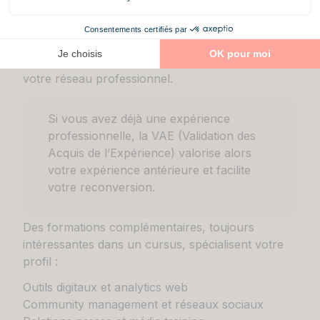
Il faut reconnaître que
l’alternance et les stages
constituent des voies privilégiées d’insertion
professionnelle
. Cette immersion en entreprise
accélère votre apprentissage pratique et enrichit
votre réseau professionnel.
Si vous avez déjà une expérience
professionnelle, la VAE (Validation des
Acquis de l’Expérience) valorise alors
votre expérience antérieure et facilite
votre reconversion.
Des formations complémentaires, toujours
intéressantes dans un cursus, spécialisent votre
profil :
Outils digitaux et analytics web
Community management et réseaux sociaux