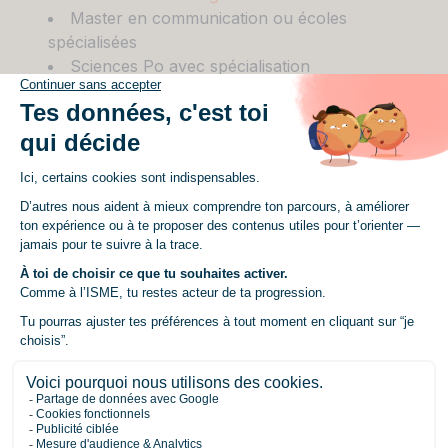
Master en communication ou écoles
spécialisées
Sciences Po avec spécialisation
communication
Écoles de commerce orientées
communication
Ces diplômes principaux structurent votre
parcours académique.
D’abord, le BTS Communication pose les
fondamentaux théoriques et pratiques du métier.
Ensuite, les licences professionnelles
approfondissent votre expertise sectorielle. Le
Bachelor Marketing et Communication combine
quant à lui stratégie commerciale et techniques de
communication moderne. Enfin, les masters et
écoles reconnues élargissent votre vision
stratégique et managériale.