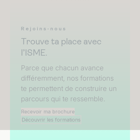
Rejoins-nous
Trouve ta place avec
l’ISME.
Parce que chacun avance
différemment, nos formations
te permettent de construire un
parcours qui te ressemble.
Recevoir ma brochure
Découvrir les formations