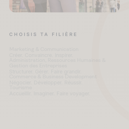
CHOISIS TA FILIÈRE
Marketing & Communication
Créer. Convaincre. Inspirer.
Administration, Ressources Humaines &
Gestion des Entreprises
Structurer. Gérer. Faire grandir.
Commerce & Business Development
Négocier. Développer. Réussir.
Tourisme
Accueillir. Imaginer. Faire voyager.