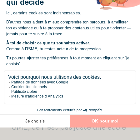
4.
Une pédagogie fondée sur la
professionnalisation
5.
Des formateurs issus du monde
professionnel
6.
Une équipe accessible et concernée
par ta réussite
7.
Un accompagnement personnalisé
8.
Une aide à la recherche d’entreprise
9.
Des ateliers d’accompagnement
dédiés
ISME, ce n’est pas juste une école