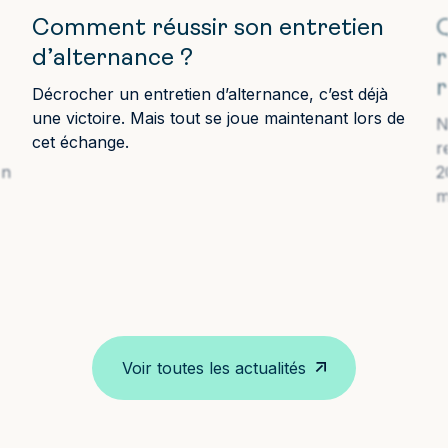
Comment réussir son entretien
Q
d’alternance ?
r
Décrocher un entretien d’alternance, c’est déjà
une victoire. Mais tout se joue maintenant lors de
N
cet échange.
r
on
2
m
Voir toutes les actualités