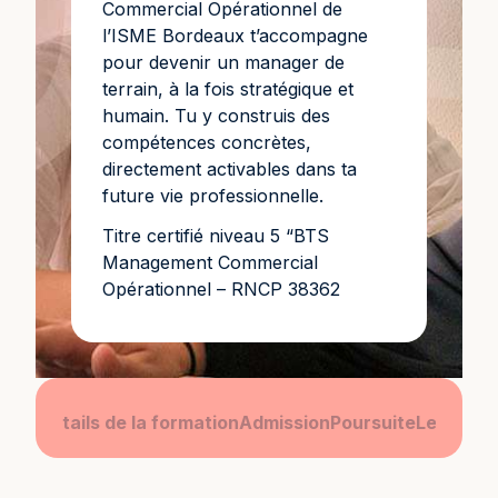
Commercial Opérationnel de
l’ISME Bordeaux t’accompagne
pour devenir un manager de
terrain, à la fois stratégique et
humain. Tu y construis des
compétences concrètes,
directement activables dans ta
future vie professionnelle.
Titre certifié niveau 5 “BTS
Management Commercial
Opérationnel – RNCP 38362
amme
Détails de la formation
Admission
Poursuite
Le camp