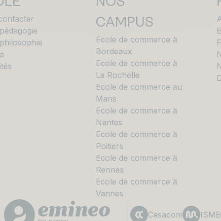
OLE
NOS
contacter
A
CAMPUS
 pédagogie
E
Ecole de commerce à
philosophie
Bordeaux
a
N
Ecole de commerce à
ités
N
La Rochelle
D
Ecole de commerce au
Mans
Ecole de commerce à
Nantes
Ecole de commerce à
Poitiers
Ecole de commerce à
Rennes
Ecole de commerce à
Vannes
Cesacom
ISME