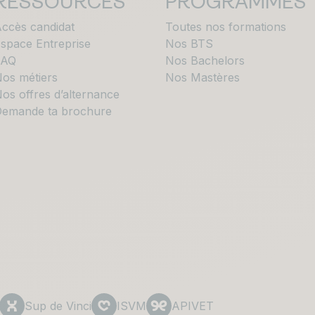
RESSOURCES
PROGRAMMES
ccès candidat
Toutes nos formations
space Entreprise
Nos BTS
FAQ
Nos Bachelors
os métiers
Nos Mastères
os offres d’alternance
emande ta brochure
Sup de Vinci
ISVM
APIVET