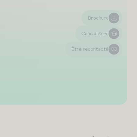
Brochure
Candidature
Être recontacté