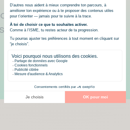
ions en
s