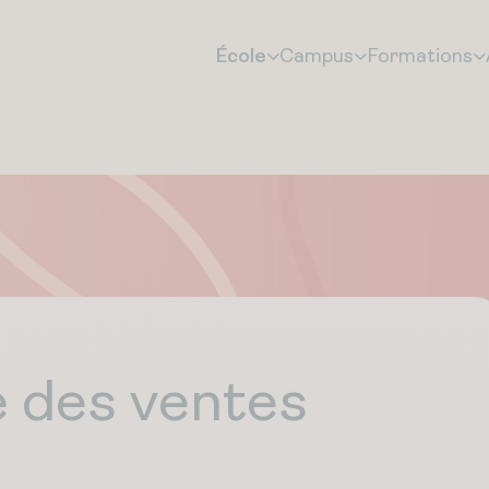
École
Campus
Formations
 des ventes