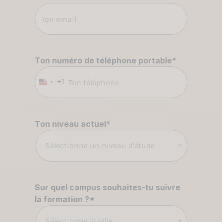
Ton numéro de téléphone portable
*
+1
États-
Unis
+1
Ton niveau actuel
*
Sélectionne un niveau d’étude
Sur quel campus souhaites-tu suivre
la formation ?
*
Sélectionne la ville