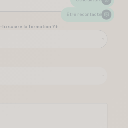
Candidature
Être recontacté
tu suivre la formation ?
*
n