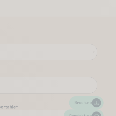
Brochure
portable
*