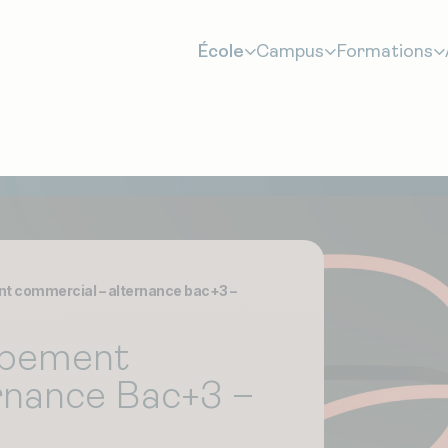
École
Campus
Formations
t commercial – alternance bac+3 –
ppement
rnance Bac+3 –