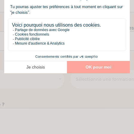
Aucun
pays
sélectionné
Sur quel campus souhaites-
Sélectionne la ville
Formation
*
Sélectionne une formatio
 ?