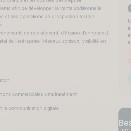
escripteurs et les comités d’entreprise
ients afin de développer la vente additionnelle
s et des opérations de prospection terrain
U
le
é
, événements de recrutement, diffusion d’annonces)
e
l de l’entreprise (réseaux sociaux, visibilité en
a
ation
actions commerciales simultanément
 la communication digitale
Be