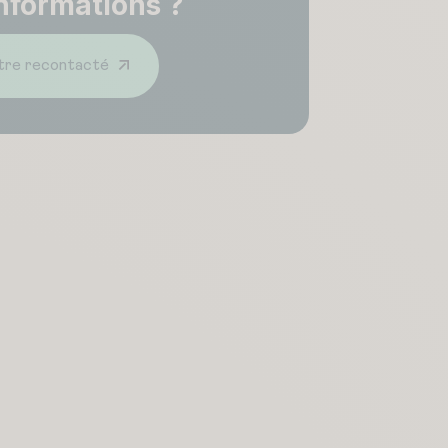
nformations ?
tre recontacté