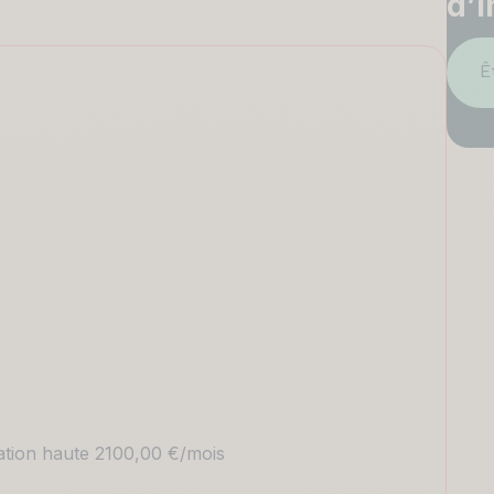
d’i
Ê
ation haute 2100,00 €/mois