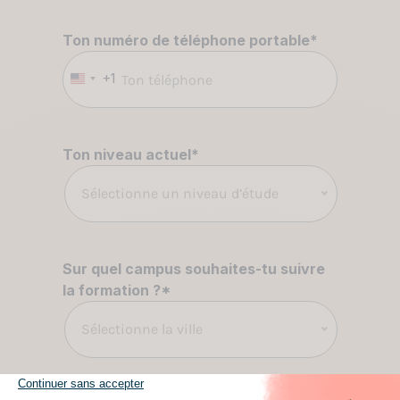
Ton numéro de téléphone portable
*
+1
États-
Unis
+1
Ton niveau actuel
*
Sélectionne un niveau d’étude
Sur quel campus souhaites-tu suivre
la formation ?
*
Sélectionne la ville