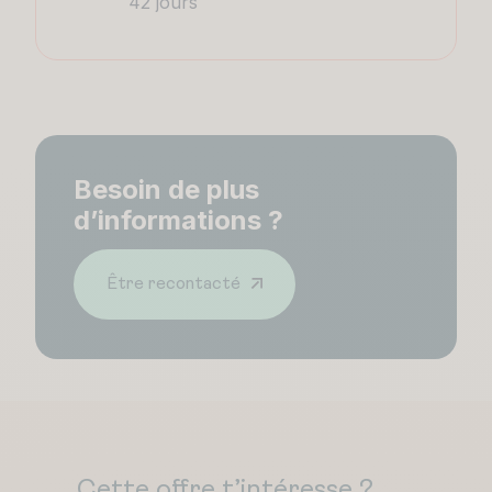
42 jours
Besoin de plus
d’informations ?
Être recontacté
Cette offre t’intéresse ?