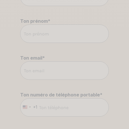
Ton prénom
*
Ton email
*
Ton numéro de téléphone portable
*
+1
États-
Unis
+1