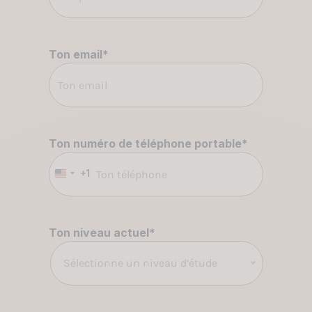
Ton email
*
Ton numéro de téléphone portable
*
+1
États-
Unis
+1
Ton niveau actuel
*
Sélectionne un niveau d’étude