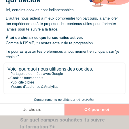
Ton email
*
Ton numéro de téléphone portable
*
+1
États-
Unis
+1
Ton niveau actuel
*
Sélectionne un niveau d’étude
Sur quel campus souhaites-tu suivre
la formation ?
*