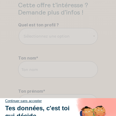
Cette offre t’intéresse ?
Demande plus d’infos !
Quel est ton profil ?
Sélectionnez une option
Ton nom
*
Ton prénom
*