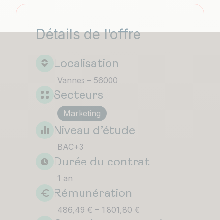
Détails de l’offre
Localisation
Vannes – 56000
Secteurs
Marketing
Niveau d’étude
BAC+3
Durée du contrat
1 an
Rémunération
486,49 € – 1 801,80 €