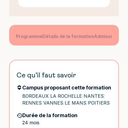
Programme
Détails de la formation
Admission
Le 
Ce qu’il faut savoir
Campus proposant cette formation
BORDEAUX
/
LA ROCHELLE
/
NANTES
/
RENNES
/
VANNES
/
LE MANS
/
POITIERS
Durée de la formation
24 mois