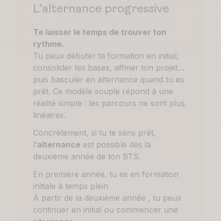
examens
L’alternance progressive
Tarif : 4 900 € net de taxe / an
site
> Dont 700€ d’acompte
Responsable d’accueil
Te laisser le temps de trouver ton
rythme.
Tu peux débuter ta formation en initial,
consolider tes bases, affiner ton projet…
puis basculer en alternance quand tu es
prêt. Ce modèle souple répond à une
réalité simple : les parcours ne sont plus
linéaires.
Concrètement, si tu te sens prêt,
l’
alternance
est possible dès la
deuxième année de ton BTS.
En première année, tu es en formation
initiale à temps plein
À partir de la deuxième année , tu peux
continuer en initial ou commencer une