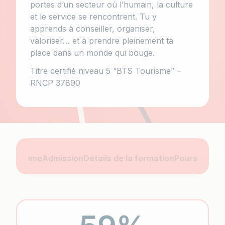
portes d’un secteur où l’humain, la culture
et le service se rencontrent. Tu y
apprends à conseiller, organiser,
valoriser… et à prendre pleinement ta
place dans un monde qui bouge.
Titre certifié niveau 5 “BTS Tourisme” –
RNCP 37890
Programme
Admission
Détails de la formation
Poursuite
Of