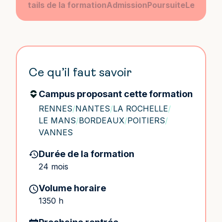
amme
Détails de la formation
Admission
Poursuite
Le camp
Ce qu’il faut savoir
Campus proposant cette formation
RENNES
/
NANTES
/
LA ROCHELLE
/
LE MANS
/
BORDEAUX
/
POITIERS
/
VANNES
Durée de la formation
24 mois
Volume horaire
1350 h