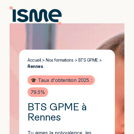
Accueil
>
Nos formations
>
BTS GPME
>
Rennes
🎓 Taux d'obtention 2025 :
79.5%
BTS GPME à
Rennes
Tu aimes la polyvalence, les