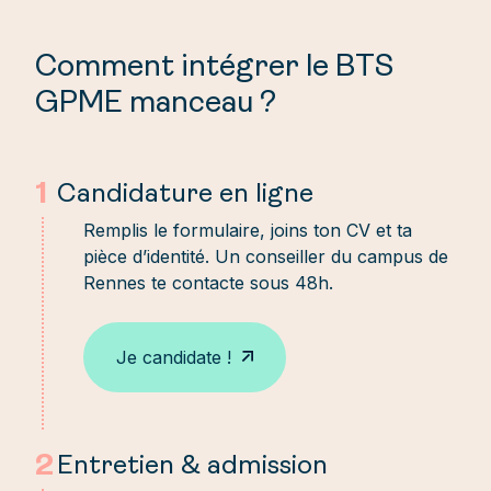
Tarif : 4 900 € net de taxe / an
79.5% d’obtention du diplôme
> Dont 700€ d’acompte
Comment intégrer le BTS
81.3% de présentation aux
examens
GPME manceau ?
1
Candidature en ligne
Remplis le formulaire, joins ton CV et ta
pièce d’identité. Un conseiller du campus de
Rennes te contacte sous 48h.
Je candidate !
2
Entretien & admission