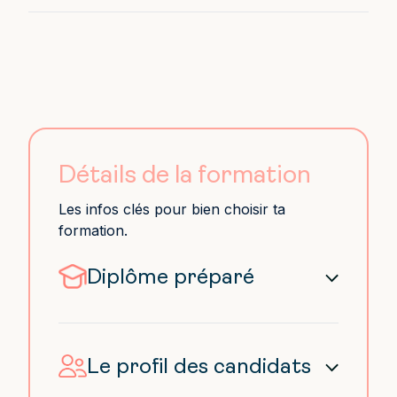
Détails de la formation
Les infos clés pour bien choisir ta
formation.
Diplôme préparé
Titre RNCP “BTS –
Communication” – niveau 5 – NSF
320 – RNCP n°37198
/ Enregistré
Le profil des candidats
au RNCP par décision de France