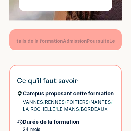
amme
Détails de la formation
Admission
Poursuite
Le camp
Ce qu’il faut savoir
Campus proposant cette formation
VANNES
/
RENNES
/
POITIERS
/
NANTES
/
LA ROCHELLE
/
LE MANS
/
BORDEAUX
Durée de la formation
24 mois