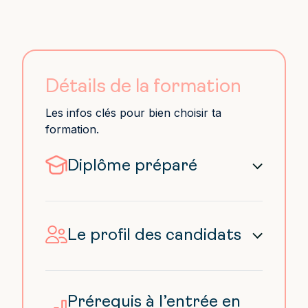
Détails de la formation
Les infos clés pour bien choisir ta
formation.
Diplôme préparé
Titre RNCP “BTS –
Communication” – niveau 5 – NSF
320 – RNCP n°37198
/ Enregistré
Le profil des candidats
au RNCP par décision de France
Compétences du 09-01-2023 /
Tu souhaites t’orienter dès le BTS
Diplôme national délivré par
dans le domaine de la
MINISTÈRE DE L’ENSEIGNEMENT
communication ? Tu as toute ta
Prérequis à l’entrée en