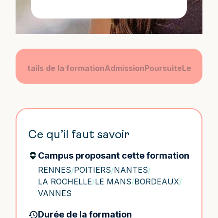
amme
Détails de la formation
Admission
Poursuite
Le camp
Ce qu’il faut savoir
Campus proposant cette formation
RENNES
/
POITIERS
/
NANTES
/
LA ROCHELLE
/
LE MANS
/
BORDEAUX
/
VANNES
Durée de la formation