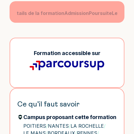
amme
Détails de la formation
Admission
Poursuite
Le camp
Formation accessible sur
Ce qu’il faut savoir
Campus proposant cette formation
POITIERS
/
NANTES
/
LA ROCHELLE
/
LE MANS
/
BORDEAUX
/
RENNES
/