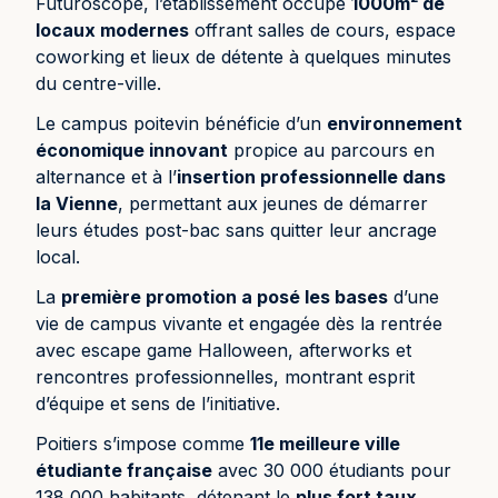
Futuroscope, l’établissement occupe
1000m² de
locaux modernes
offrant salles de cours, espace
coworking et lieux de détente à quelques minutes
du centre-ville.
Le campus poitevin bénéficie d’un
environnement
économique innovant
propice au parcours en
alternance et à l’
insertion professionnelle dans
la Vienne
, permettant aux jeunes de démarrer
leurs études post-bac sans quitter leur ancrage
local.
La
première promotion a posé les bases
d’une
vie de campus vivante et engagée dès la rentrée
avec escape game Halloween, afterworks et
rencontres professionnelles, montrant esprit
d’équipe et sens de l’initiative.
Poitiers s’impose comme
11e meilleure ville
étudiante française
avec 30 000 étudiants pour
138 000 habitants, détenant le
plus fort taux