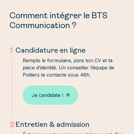
86.4% de présentation aux
Tarif : 4 900 € net de taxe / an
examens
> Dont 700€ d’acompte
Comment intégrer le BTS
Communication ?
1
Candidature en ligne
Remplis le formulaire, joins ton CV et ta
pièce d’identité. Un conseiller l’équipe de
Poitiers te contacte sous 48h.
Je candidate !
2
Entretien & admission