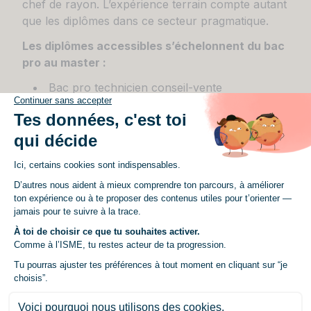
chef de rayon. L’expérience terrain compte autant
que les diplômes dans ce secteur pragmatique.
Les diplômes accessibles s’échelonnent du bac
pro au master :
Bac pro technicien conseil-vente
Bac+2 :
BTS MCO
, BUT Techniques de
Commercialisation
Licences professionnelles en commerce et
distribution
Masters en commerce ou management
Chaque secteur développe ses exigences
particulières selon la technicité des produits
vendus :
Alimentaire
: connaissances en hygiène et
réglementation sanitaire
Bricolage
: expertise technique des
matériaux et outillage