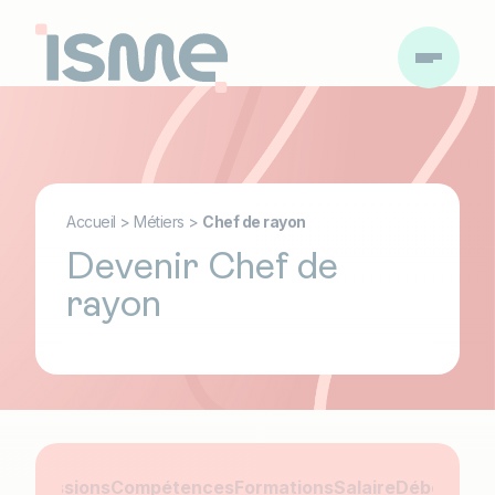
Accueil
>
Métiers
>
Chef de rayon
Devenir Chef de
rayon
tier
Missions
Compétences
Formations
Salaire
Débouché