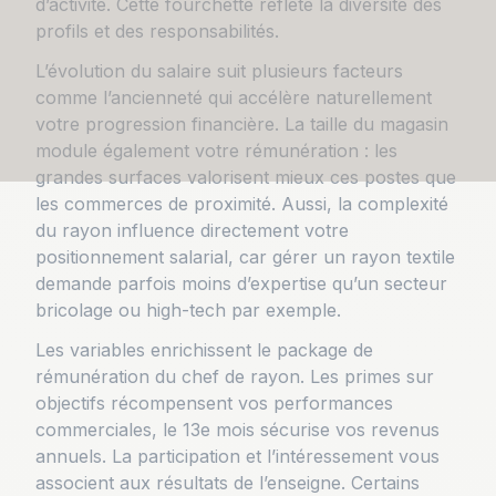
d’activité. Cette fourchette reflète la diversité des
profils et des responsabilités.
L’évolution du salaire suit plusieurs facteurs
comme l’ancienneté qui accélère naturellement
votre progression financière. La taille du magasin
module également votre rémunération : les
grandes surfaces valorisent mieux ces postes que
les commerces de proximité. Aussi, la complexité
du rayon influence directement votre
positionnement salarial, car gérer un rayon textile
demande parfois moins d’expertise qu’un secteur
bricolage ou high-tech par exemple.
Les variables enrichissent le package de
rémunération du chef de rayon. Les primes sur
objectifs récompensent vos performances
commerciales, le 13e mois sécurise vos revenus
annuels. La participation et l’intéressement vous
associent aux résultats de l’enseigne. Certains