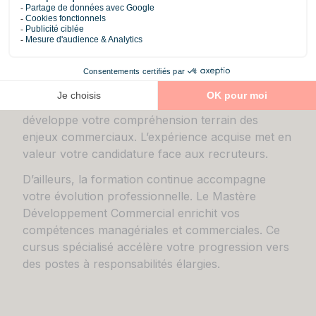
Animalerie
: formations vétérinaires
complémentaires
Textile
: sens esthétique et connaissance des
matières
L’alternance facilite grandement votre insertion
professionnelle. Cette immersion en magasin
développe votre compréhension terrain des
enjeux commerciaux. L’expérience acquise met en
valeur votre candidature face aux recruteurs.
D’ailleurs, la formation continue accompagne
votre évolution professionnelle. Le
Mastère
Développement Commercial
enrichit vos
compétences managériales et commerciales. Ce
cursus spécialisé accélère votre progression vers
des postes à responsabilités élargies.