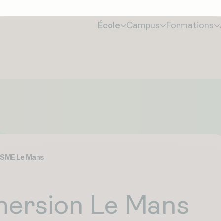
École
Campus
Formations
ISME Le Mans
ersion Le Mans