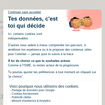
ire soient utilisées pour me contacter et m’informer
 des informations sur les formations proposées par
e Emineo Éducation.
*
otre campus