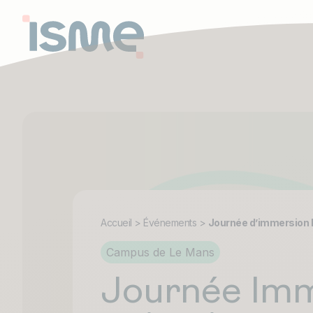
Accueil
>
Événements
>
Journée d’immersion 
Campus de Le Mans
Journée Imm