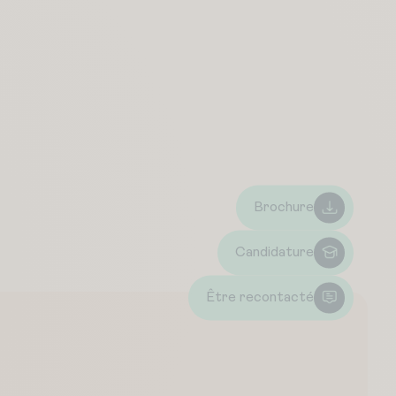
Brochure
Candidature
Être recontacté