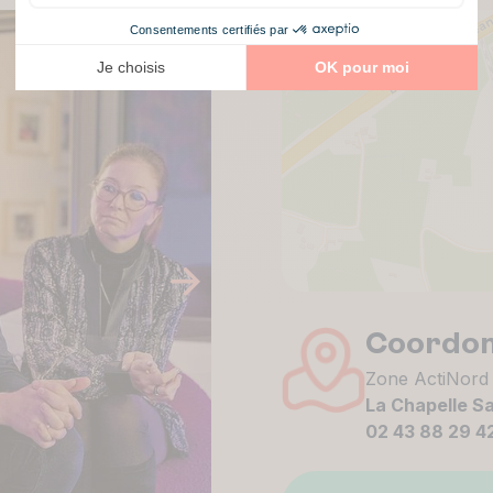
+
−
Coordo
Zone ActiNord 
La Chapelle Sa
02 43 88 29 4