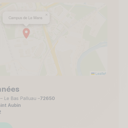
×
Campus de Le Mans
Leaflet
nnées
– Le Bas Palluau –
72650
int Aubin
2