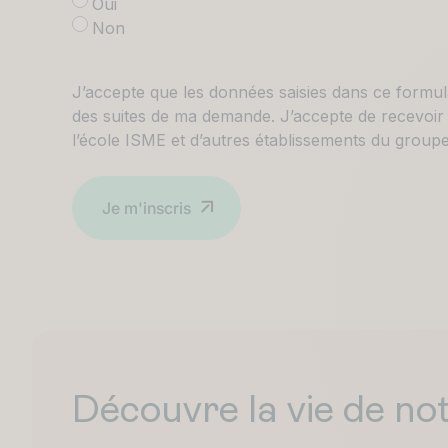
Oui
Non
R
J’accepte que les données saisies dans ce formula
G
des suites de ma demande. J’accepte de recevoir
P
l’école ISME et d’autres établissements du group
D
*
Découvre la vie de n