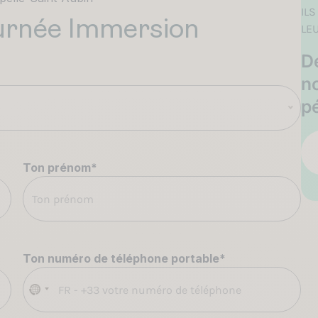
IL
ournée Immersion
LE
D
no
p
Ton prénom
*
Ton numéro de téléphone portable
*
A
u