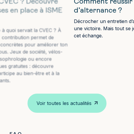
Comment réussir son entretien
Q
d’alternance ?
r
Décrocher un entretien d’alternance, c’est déjà
une victoire. Mais tout se joue maintenant lors de
N
cet échange.
r
on
2
m
Voir toutes les actualités