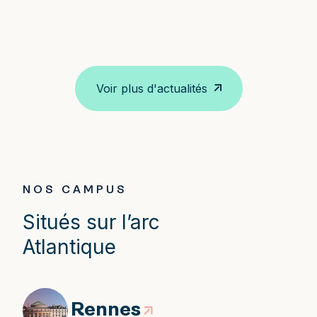
cette attente peut aussi devenir utile, décryptage.
p
c
r
Voir plus d'actualités
NOS CAMPUS
Situés sur l’arc
Atlantique
Rennes